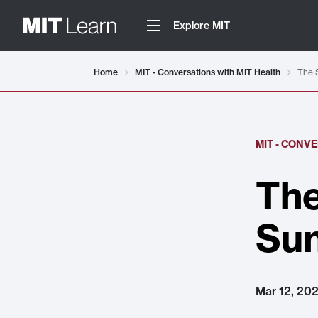
Explore MIT
Home
MIT - Conversations with MIT Health
The 
MIT - CONV
The
Su
Mar 12, 20