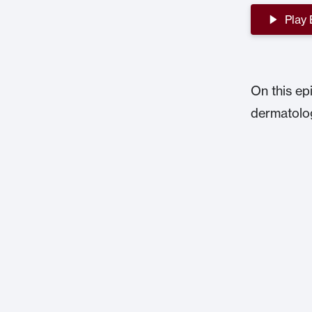
Play
On this ep
dermatolog